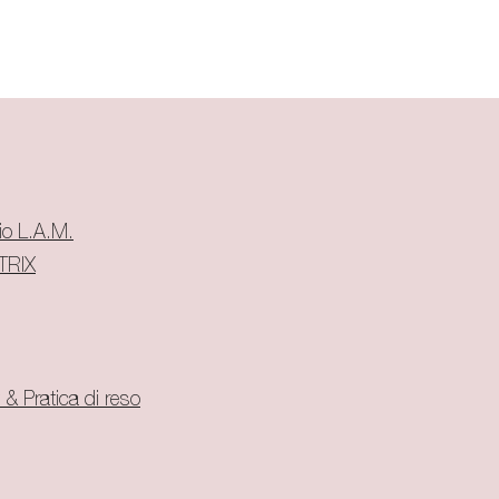
cio L.A.M.
RIX​
 & Pratica di reso