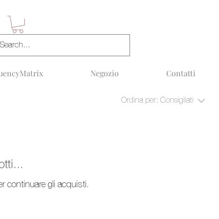
uencyMatrix
Negozio
Contatti
Ordina per:
Consigliati
ti...
r continuare gli acquisti.