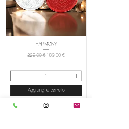
HARMONY
Prezzo regolare
Prezzo scontato
229,00 €
189,00 €
Aggiungi al carrello