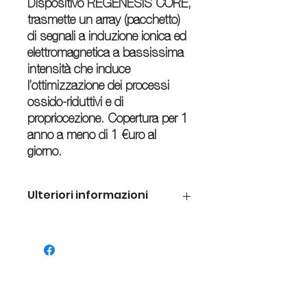
Dispositivo REGENESIS CORE,
trasmette un array (pacchetto)
di segnali a induzione ionica ed
elettromagnetica a bassissima
intensità che induce
l’ottimizzazione dei processi
ossido-riduttivi e di
propriocezione. Copertura per 1
anno a meno di 1 €uro al
giorno.
Ulteriori informazioni
Una volta indossato, il Dispositivo
REGENESIS CORE, trasmette un array
(pacchetto) di segnali a induzione
ionica ed elettromagnetica a bassissima
intensità che induce l’ottimizzazione dei
processi ossido-riduttivi.