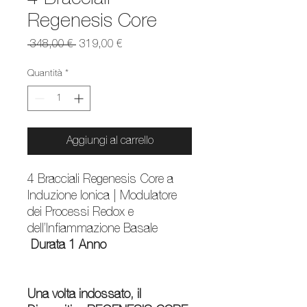
Regenesis Core
Prezzo
Prezzo
 348,00 € 
319,00 €
regolare
scontato
Quantità
*
Aggiungi al carrello
4 Bracciali Regenesis Core a
Induzione Ionica | Modulatore
dei Processi Redox e
dell’Infiammazione Basale
Durata 1 Anno
Una volta indossato, il