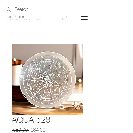
AQUA 528
Regular
Sale
 €89.00 
€84.00