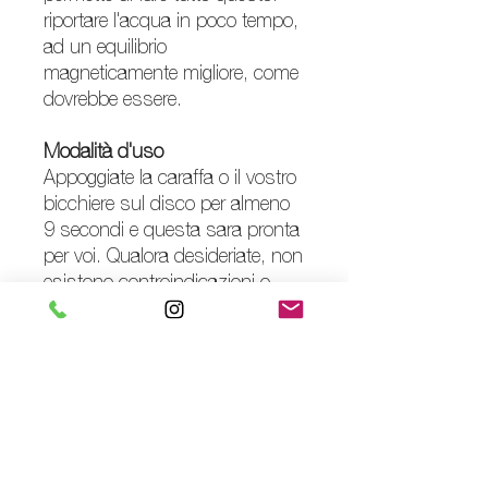
riportare l'acqua in poco tempo,
ad un equilibrio
magneticamente migliore, come
dovrebbe essere.
Modalità d'uso
Appoggiate la caraffa o il vostro
bicchiere sul disco per almeno
9 secondi e questa sara pronta
per voi. Qualora desideriate, non
esistono controindicazioni o
limiti di tempo nel tenere la
vostra caraffa sopra il disco.
Acque fredde e molto minerali
necessitano di più tempo per
l'allineamento dei campi: in
questo caso sarà sufficiente